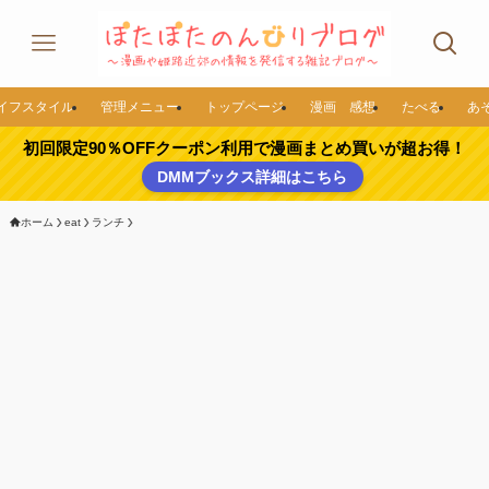
イフスタイル
管理メニュー
トップページ
漫画 感想
たべる
あ
初回限定90％OFFクーポン利用で漫画まとめ買いが超お得！
DMMブックス詳細はこちら
ホーム
eat
ランチ