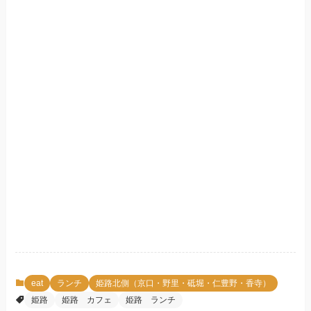
eat
ランチ
姫路北側（京口・野里・砥堀・仁豊野・香寺）
姫路
姫路 カフェ
姫路 ランチ