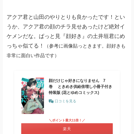
アクア君と山田のやりとりも良かったです！とい
うか、アクア君の顔のチラ見せあったけど絶対イ
ケメンだな。ぱっと見『顔好き』の土井垣君にめ
っちゃ似てる！
（参考に画像貼っときます。顔好きも
非常に面白い作品です）
顔だけじゃ好きになりません 7
巻 ときめき供給倍増し小冊子付き
特装版 (花とゆめコミックス)
口コミを見る
＼ポイント最大11倍！／
楽天