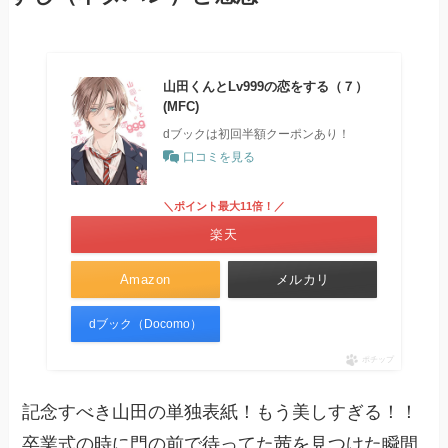
山田くんとLv999の恋をする（７）
(MFC)
dブックは初回半額クーポンあり！
口コミを見る
＼ポイント最大11倍！／
楽天
Amazon
メルカリ
dブック（Docomo）
ポチップ
記念すべき山田の単独表紙！もう美しすぎる！！
卒業式の時に門の前で待ってた茜を見つけた瞬間