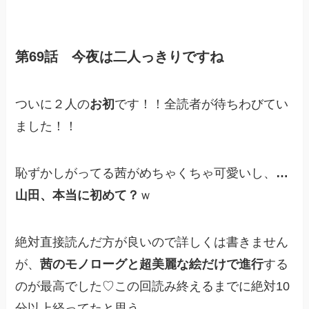
第69話 今夜は二人っきりですね
ついに２人の
お初
です！！全読者が待ちわびてい
ました！！
恥ずかしがってる茜がめちゃくちゃ可愛いし、
…
山田、本当に初めて？
ｗ
絶対直接読んだ方が良いので詳しくは書きません
が、
茜のモノローグと超美麗な絵だけで進行
する
のが最高でした♡この回読み終えるまでに絶対10
分以上経ってたと思う。