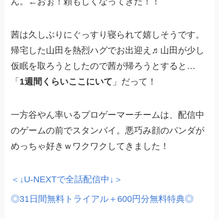
ん。←おぉ！頼もしくなってきた！！
茜は久しぶりにぐっすり寝られて嬉しそうです。
帰宅した山田を熱烈ハグでお出迎え♬山田が少し
仮眠を取ろうとしたので茜が帰ろうとすると…
「
1週間くらいここにいて
」だって！
一方谷やん率いるプロゲーマーチームは、配信中
のゲームの前でスタンバイ。悪巧み顔のパンダが
めっちゃ好きｗワクワクしてきました！
＜↓U-NEXTで全話配信中↓
＞
◎31日間無料トライアル＋600円分無料特典◎