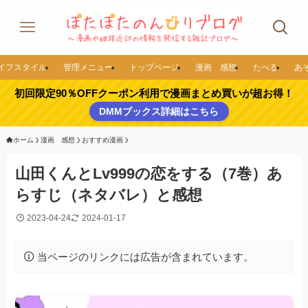
イフスタイル
管理メニュー
トップページ
漫画 感想
たべる
あ
初回限定90％OFFクーポン利用で漫画まとめ買いが超お得！
DMMブックス詳細はこちら
ホーム
漫画 感想
おすすめ漫画
山田くんとLv999の恋をする（7巻）あ
らすじ（ネタバレ）と感想
2023-04-24
2024-01-17
当ページのリンクには広告が含まれています。