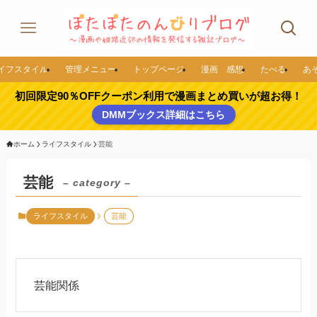
イフスタイル
管理メニュー
トップページ
漫画 感想
たべる
あ
初回限定90％OFFクーポン利用で漫画まとめ買いが超お得！
DMMブックス詳細はこちら
ホーム
ライフスタイル
芸能
芸能
– category –
ライフスタイル
芸能
芸能関係