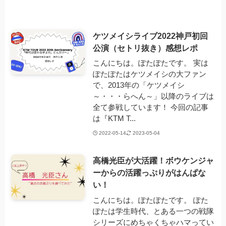
ケツメイシライブ2022神戸初回
公演（セトリ抜き）感想レポ
こんにちは。ぽたぽたです。 実は
ぽたぽたはケツメイシの大ファン
で、2013年の「ケツメイシ
～・・・らへん～」以降のライブは
全て参戦しています！ 今回の記事
は『KTM T...
2022-05-14
2023-05-04
高橋光臣が大活躍！ボウケンジャ
ーからの活躍っぷりがはんぱな
い！
こんにちは。ぽたぽたです。 ぽた
ぽたは学生時代、とある一つの戦隊
シリーズにめちゃくちゃハマってい