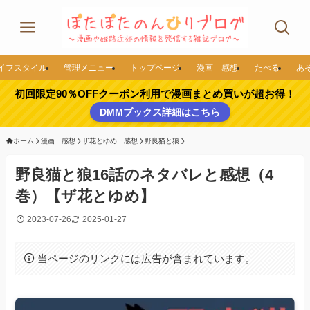
イフスタイル
管理メニュー
トップページ
漫画 感想
たべる
あ
初回限定90％OFFクーポン利用で漫画まとめ買いが超お得！
DMMブックス詳細はこちら
ホーム
漫画 感想
ザ花とゆめ 感想
野良猫と狼
野良猫と狼16話のネタバレと感想（4
巻）【ザ花とゆめ】
2023-07-26
2025-01-27
当ページのリンクには広告が含まれています。