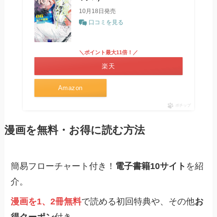
10月18日発売
口コミを見る
＼ポイント最大11倍！／
楽天
Amazon
ポチップ
漫画を無料・お得に読む方法
簡易フローチャート付き！
電子書籍10サイト
を紹
介。
漫画を1、2冊無料
で読める初回特典や、その他
お