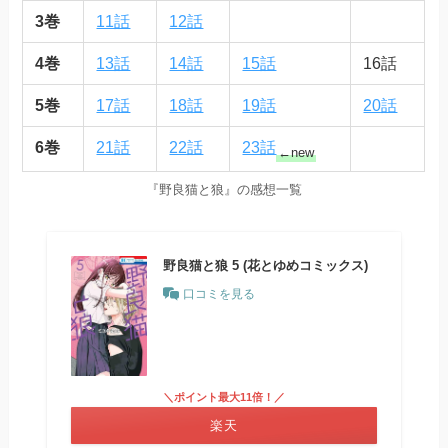
3巻
11話
12話
4巻
13話
14話
15話
16話
5巻
17話
18話
19話
20話
6巻
21話
22話
23話
←new
『野良猫と狼』の感想一覧
野良猫と狼 5 (花とゆめコミックス)
口コミを見る
＼ポイント最大11倍！／
楽天