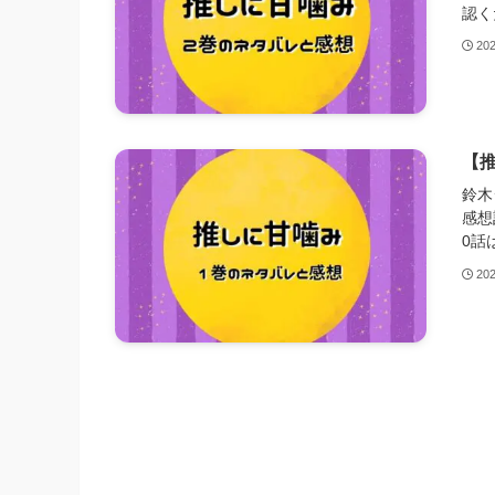
認く
20
【推
鈴木
感想
0話
20