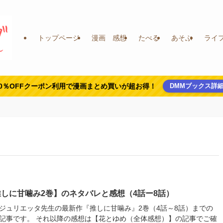
トップページ
漫画 感想
たべる
あそぶ
ライ
0％OFFクーポン利用で漫画まとめ買いが超お得！
DMMブックス詳
しに甘噛み2巻】のネタバレと感想（4話ー8話）
ジュリエッタ先生の最新作『推しに甘噛み』2巻（4話～8話）までの
記事です。 それ以降の感想は【花とゆめ（全体感想）】の記事でご確