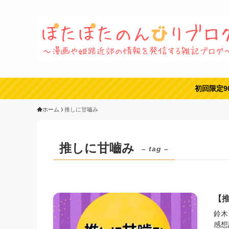
初回限定9
ホーム
推しに甘嚙み
推しに甘嚙み
– tag –
【推
鈴木
感想