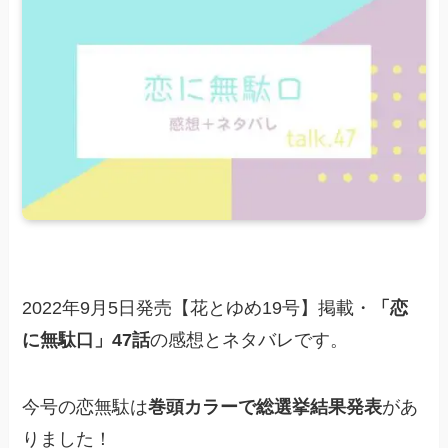
2022年9月5日発売【花とゆめ19号】掲載・
「恋
に無駄口
」47話
の感想とネタバレです。
今号の恋無駄は
巻頭カラーで総選挙結果発表
があ
りました！