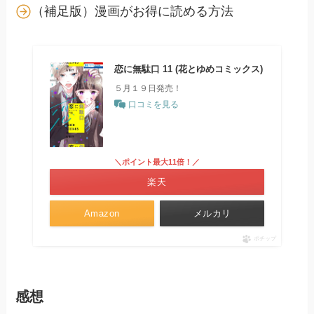
（補足版）漫画がお得に読める方法
恋に無駄口 11 (花とゆめコミックス)
５月１９日発売！
口コミを見る
＼ポイント最大11倍！／
楽天
Amazon
メルカリ
ポチップ
感想