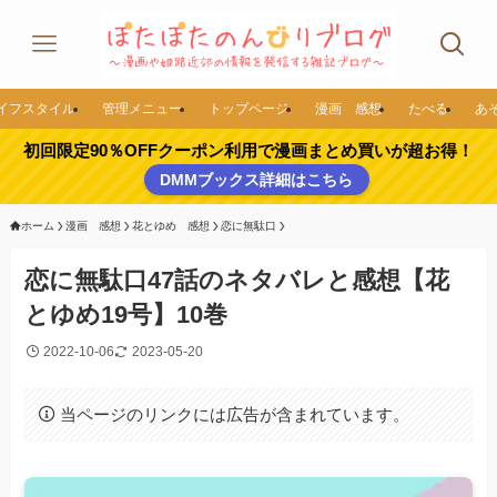
イフスタイル
管理メニュー
トップページ
漫画 感想
たべる
あ
初回限定90％OFFクーポン利用で漫画まとめ買いが超お得！
DMMブックス詳細はこちら
ホーム
漫画 感想
花とゆめ 感想
恋に無駄口
恋に無駄口47話のネタバレと感想【花
とゆめ19号】10巻
2022-10-06
2023-05-20
当ページのリンクには広告が含まれています。