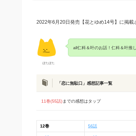
2022年6月20日発売【花とゆめ14号】に掲
all仁科＆叶のお話
！
仁科＆叶推
ぽたぽた
「恋に無駄口」感想記事一覧
11巻(55話)
までの感想はタップ
12巻
56話