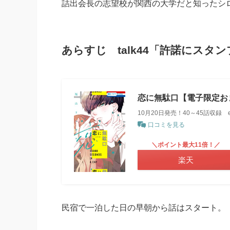
詰出会長の志望校が関西の大学だと知ったシ
あらすじ talk44「許諾にスタン
恋に無駄口【電子限定おま
10月20日発売！40～45話収録 
口コミを見る
＼ポイント最大11倍！／
楽天
民宿で一泊した日の早朝から話はスタート。