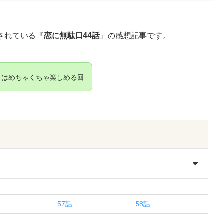
載されている『
恋に無駄口44話
』
の感想記事です。
しはめちゃくちゃ楽しめる回
57話
58話