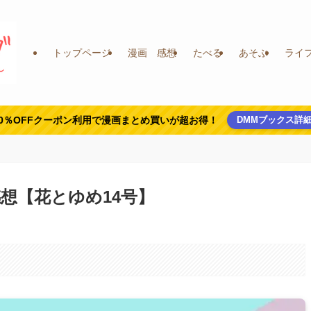
トップページ
漫画 感想
たべる
あそぶ
ライ
0％OFFクーポン利用で漫画まとめ買いが超お得！
DMMブックス詳
想【花とゆめ14号】
。