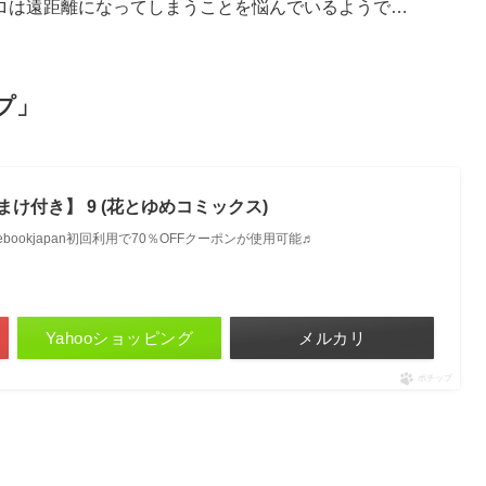
ロは遠距離になってしまうことを悩んでいるようで…
プ」
け付き】 9 (花とゆめコミックス)
ebookjapan初回利用で70％OFFクーポンが使用可能♬
Yahooショッピング
メルカリ
ポチップ