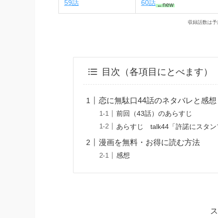
59話
60話
←new
収録話数は予
目次（各項目にとべます）
恋に無駄口44話のネタバレと感想
前回（43話）のあらすじ
あらすじ talk44「許諾にスタ
漫画を無料・お得に読む方法
感想
ス