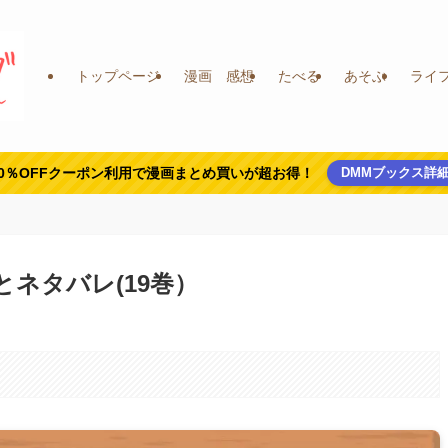
トップページ
漫画 感想
たべる
あそぶ
ライ
0％OFFクーポン利用で漫画まとめ買いが超お得！
DMMブックス詳
とネタバレ(19巻）
。