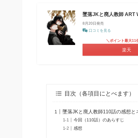
墜落JKと廃人教師 ART W
8月20日発売
口コミを見る
＼ポイント最大11
楽天
目次（各項目にとべます）
墜落JKと廃人教師110話の感想と
今回（110話）のあらすじ
感想