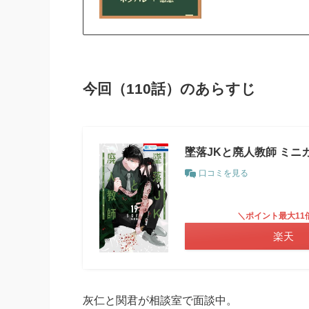
今回（110話）のあらすじ
墜落JKと廃人教師 ミニカ
口コミを見る
＼ポイント最大11
楽天
灰仁と関君が相談室で面談中。