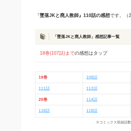
『
墜落JKと廃人教師』110話の感想
です。（
「墜落JKと廃人教師」感想記事一覧
18巻(107話)まで
の感想はタップ
19巻
108話
111話
112話
20巻
114話
118話
118話
※コミックス収録話数