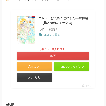
コレットは死ぬことにした―女神編
― (花とゆめコミックス)
3月20日発売！
口コミを見る
＼ポイント最大11倍！／
楽天
Amazon
Yahooショッピング
メルカリ
ポチップ
感想