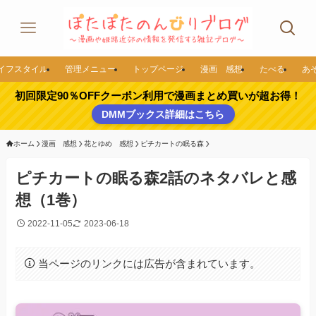
イフスタイル
管理メニュー
トップページ
漫画 感想
たべる
あ
初回限定90％OFFクーポン利用で漫画まとめ買いが超お得！
DMMブックス詳細はこちら
ホーム
漫画 感想
花とゆめ 感想
ピチカートの眠る森
ピチカートの眠る森2話のネタバレと感
想（1巻）
2022-11-05
2023-06-18
当ページのリンクには広告が含まれています。