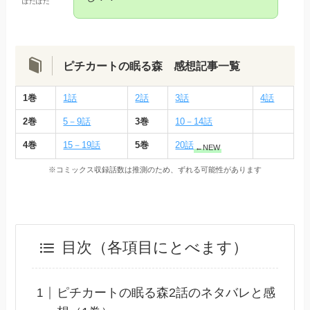
ぽたぽた
ピチカートの眠る森 感想記事一覧
1巻
1話
2話
3話
4話
2巻
5－9話
3巻
10－14話
4巻
15－19話
5巻
20話
←NEW
※コミックス収録話数は推測のため、ずれる可能性があります
目次（各項目にとべます）
ピチカートの眠る森2話のネタバレと感