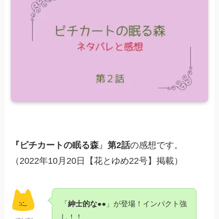
『ピチカートの眠る森
』
第2話
の感想です。
（2022年10月20日【花とゆめ22号】掲載）
「
紳士的な●●
」が登場！インパクト強
し！！