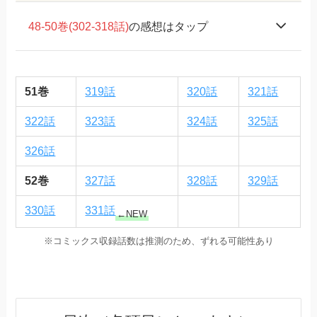
48-50巻(302-318話)
の感想はタップ
51巻
319話
320話
321話
322話
323話
324話
325話
326話
52巻
327話
328話
329話
330話
331話
←
NEW
※コミックス収録話数は推測のため、ずれる可能性あり