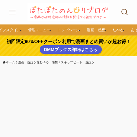
イフスタイル
管理メニュー
トップページ
漫画 感想
たべる
あ
初回限定90％OFFクーポン利用で漫画まとめ買いが超お得！
DMMブックス詳細はこちら
ホーム
漫画 感想
花とゆめ 感想
スキップビート 感想